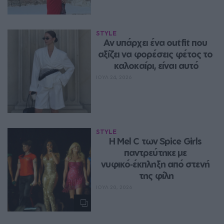
STYLE
Αν υπάρχει ένα outfit που 
αξίζει να φορέσεις φέτος το 
καλοκαίρι, είναι αυτό
ΙΟΥΛ 24, 2026
STYLE
Η Mel C των Spice Girls 
παντρεύτηκε με 
νυφικό‑έκπληξη από στενή 
της φίλη
ΙΟΥΛ 20, 2026