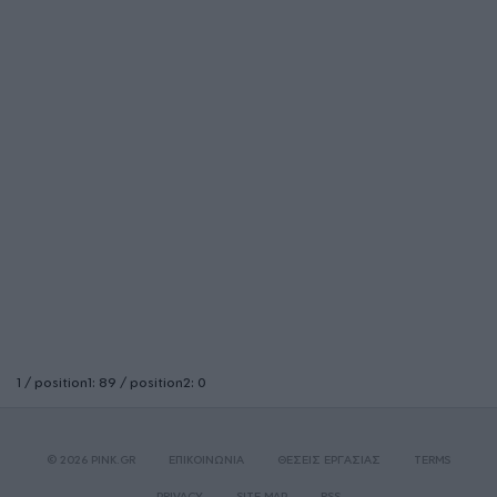
1 / position1: 89 / position2: 0
© 2026 PINK.GR
ΕΠΙΚΟΙΝΩΝΙΑ
ΘΕΣΕΙΣ ΕΡΓΑΣΙΑΣ
TERMS
PRIVACY
SITE MAP
RSS