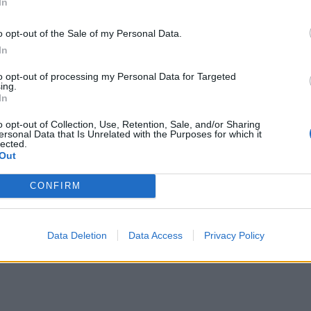
In
o opt-out of the Sale of my Personal Data.
In
to opt-out of processing my Personal Data for Targeted
ing.
In
o opt-out of Collection, Use, Retention, Sale, and/or Sharing
ersonal Data that Is Unrelated with the Purposes for which it
lected.
Out
στις νέες αφίξεις (έως 15/05).
CONFIRM
ε όλη τη νέα συλλογή Άνοιξη/Καλοκαίρι
Data Deletion
Data Access
Privacy Policy