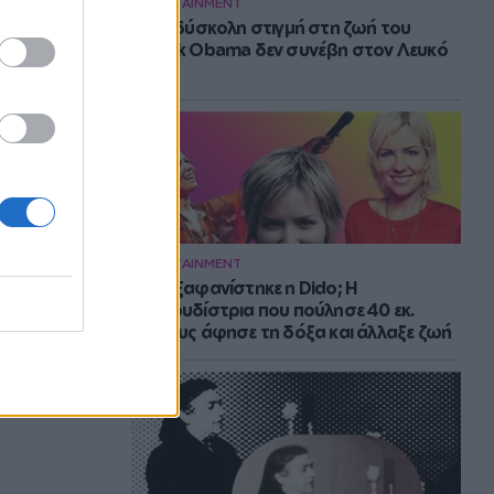
ENTERTAINMENT
Η πιο δύσκολη στιγμή στη ζωή του
Barack Obama δεν συνέβη στον Λευκό
Οίκο
ENTERTAINMENT
Πού εξαφανίστηκε η Dido; Η
τραγουδίστρια που πούλησε 40 εκ.
δίσκους άφησε τη δόξα και άλλαξε ζωή