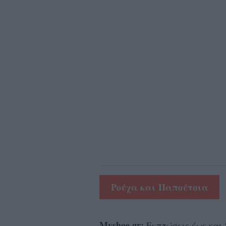
Ρούχα και Παπούτσια
Myshoe.gr:
Εκπτώσεις
έως και