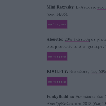
Mini Raxevsky:
Εκπτώσεις
έως
(έως 14/05).
Βρείτε τις εδώ
Alouette:
20% έκπτωση
στην κα
στα μπουφάν από τη χειμερινή
Βρείτε τις εδώ
KOOLFLY:
Εκπτώσεις
έως 60
Βρείτε τις εδώ
FunkyBuddha:
Εκπτώσεις
έως 
Άνοιξη/Καλοκαίρι 2018 (έως 15