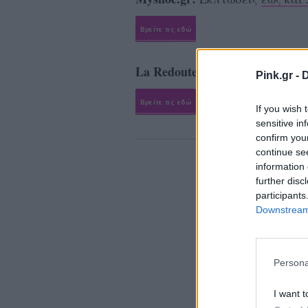
Βρείτε τις εδώ
La Redoute:
Εκπτώσεις
έως 30
Pink.gr -
D
Βρείτε τις εδώ
If you wish 
sensitive in
confirm you
continue se
information 
further disc
participants
Downstream 
Persona
I want t