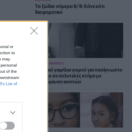
Τα ζώδια σήμερα 8/8: Κάνε κάτι
διαφορετικό
sonal or
ection to
ou may
ENTERTAINMENT
 personal
Μυστική γαμήλια γιορτή για πασίγνωστο
out of the
ζευγάρι σε πολυτελές κτήμα με
 downstream
απαγόρευση κινητών
B’s List of