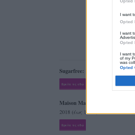
Opted 
I want t
Opted 
I want 
Advertis
Opted 
I want t
of my P
was col
Opted 
Sugarfree:
Εκπτώσεις
έως 30%
Βρείτε τις εδώ
Maison Marasil:
20% έκπτωση
σ
2018 (έως 15/05).
Βρείτε τις εδώ