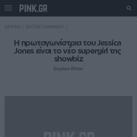
ΑΡΧΙΚΗ
/
ENTERTAINMENT
/
H πρωταγωνίστρια του Jessica 
Jones είναι το νέο supergirl της 
showbiz
Krysten Ritter