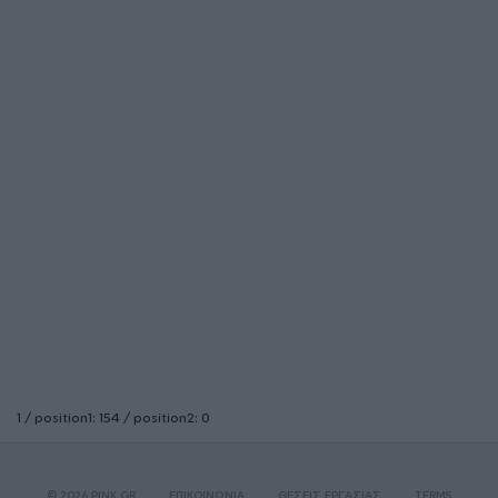
1 / position1: 154 / position2: 0
© 2026 PINK.GR
ΕΠΙΚΟΙΝΩΝΙΑ
ΘΕΣΕΙΣ ΕΡΓΑΣΙΑΣ
TERMS