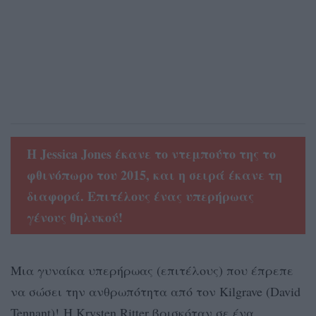
H Jessica Jones έκανε το ντεμπούτο της το
φθινόπωρο του 2015, και η σειρά έκανε τη
διαφορά. Επιτέλους ένας υπερήρωας
γένους θηλυκού!
Μια γυναίκα υπερήρωας (επιτέλους) που έπρεπε
να σώσει την ανθρωπότητα από τον Kilgrave (David
Tennant)! Η Krysten Ritter βρισκόταν σε ένα