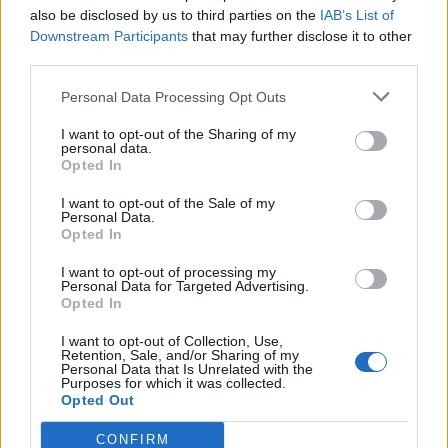
σας έχει
να θέσετε σε
also be disclosed by us to third parties on the
IAB’s List of
καταβάλει.
εφαρμογή στο
Downstream Participants
that may further disclose it to other
third parties.
προσεχές
μέλλον.
Personal Data Processing Opt Outs
I want to opt-out of the Sharing of my
personal data.
ΤΟΞΟΤΗΣ
ΑΙΓΟΚΕΡΩΣ
Opted In
I want to opt-out of the Sale of my
Οι νέες
Να είστε
Personal Data.
Opted In
γνωριμίες που
προσεκτικοί
θα κάνετε
στις
I want to opt-out of processing my
Personal Data for Targeted Advertising.
σήμερα θα
συνομιλίες που
Opted In
συνεχίσουν να
σχετίζονται με
I want to opt-out of Collection, Use,
Retention, Sale, and/or Sharing of my
αναπτύσσονται
χρήματα.
Personal Data that Is Unrelated with the
Purposes for which it was collected.
και στο μέλλον.
Opted Out
CONFIRM