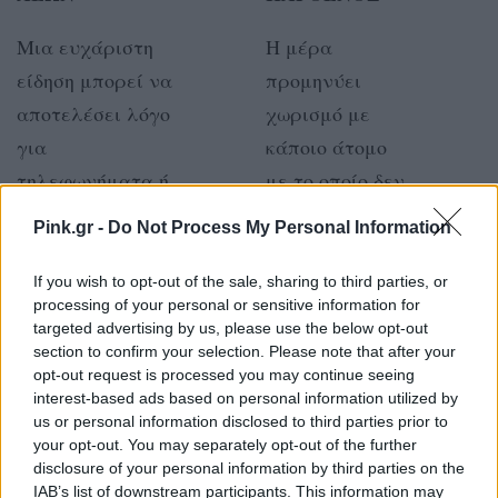
Μια ευχάριστη
Η μέρα
είδηση μπορεί να
προμηνύει
αποτελέσει λόγο
χωρισμό με
για
κάποιο άτομο
τηλεφωνήματα ή
με το οποίο δεν
για μια
έχετε πια
Pink.gr -
Do Not Process My Personal Information
συγκέντρωση.
μέλλον μαζί.
If you wish to opt-out of the sale, sharing to third parties, or
processing of your personal or sensitive information for
ΖΥΓΟΣ
ΣΚΟΡΠΙΟΣ
targeted advertising by us, please use the below opt-out
section to confirm your selection. Please note that after your
Σήμερα,
Θα έχετε μια
opt-out request is processed you may continue seeing
interest-based ads based on personal information utilized by
φροντίστε για
καινούργια
us or personal information disclosed to third parties prior to
την υγεία σας
ιδέα που θα
your opt-out. You may separately opt-out of the further
disclosure of your personal information by third parties on the
γιατί η κούραση
ανυπομονείτε
IAB’s list of downstream participants. This information may