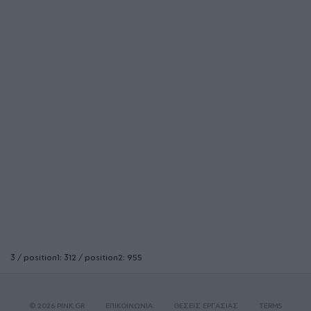
3 / position1: 312 / position2: 955
© 2026 PINK.GR
ΕΠΙΚΟΙΝΩΝΙΑ
ΘΕΣΕΙΣ ΕΡΓΑΣΙΑΣ
TERMS