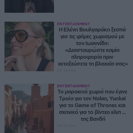
ENTERTAINMENT
Η Ελένη Βουλγαράκη ξεσπά 
για τις φήμες χωρισμού με 
τον Ιωαννίδη: 
«Διασταυρώστε καμία 
πληροφορία πριν 
εκτοξεύσετε τη βλακεία σας»
ΑΥΓ 07, 2026
ENTERTAINMENT
Το μαροκινό χωριό που έγινε 
Τροία για τον Nolan, Yunkai 
για το Game of Thrones και 
σκηνικό για το βίντεο κλιπ ... 
της Βανδή
ΑΥΓ 07, 2026