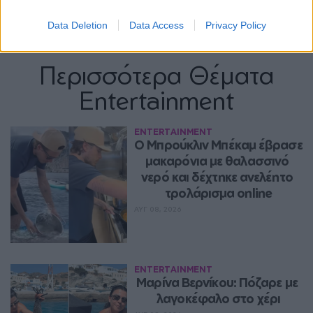
Data Deletion
Data Access
Privacy Policy
Περισσότερα Θέματα
Entertainment
ENTERTAINMENT
Ο Μπρούκλιν Μπέκαμ έβρασε 
μακαρόνια με θαλασσινό 
νερό και δέχτηκε ανελέητο 
τρολάρισμα online
ΑΥΓ 08, 2026
ENTERTAINMENT
Μαρίνα Βερνίκου: Πόζαρε με 
λαγοκέφαλο στο χέρι