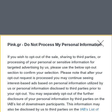
Pink.gr -
Do Not Process My Personal Information
If you wish to opt-out of the sale, sharing to third parties, or
processing of your personal or sensitive information for
targeted advertising by us, please use the below opt-out
section to confirm your selection. Please note that after your
Ακολουθήστε το Pink.gr στο
Google News
και
opt-out request is processed you may continue seeing
μάθετε πρώτοι
τα πιο hot νέα
.
interest-based ads based on personal information utilized by
us or personal information disclosed to third parties prior to
Ακολουθήστε το Pink.gr και στο
Instagram
your opt-out. You may separately opt-out of the further
disclosure of your personal information by third parties on the
IAB’s list of downstream participants. This information may
also be disclosed by us to third parties on the
IAB’s List of