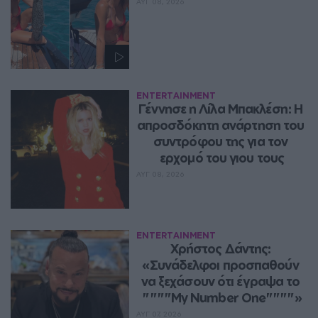
ΑΥΓ 08, 2026
ENTERTAINMENT
Γέννησε η Λίλα Μπακλέση: Η 
απροσδόκητη ανάρτηση του 
συντρόφου της για τον 
ερχομό του γιου τους
ΑΥΓ 08, 2026
ENTERTAINMENT
Χρήστος Δάντης: 
«Συνάδελφοι προσπαθούν 
να ξεχάσουν ότι έγραψα το 
""""My Number One""""»
ΑΥΓ 07, 2026