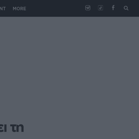
NT
MORE
 τη 