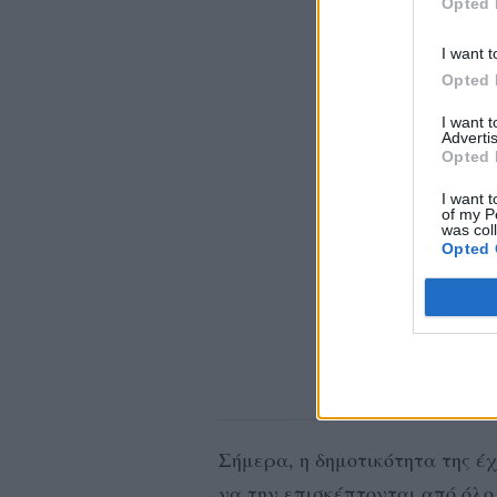
Opted 
I want t
Opted 
I want 
Advertis
Opted 
I want t
of my P
was col
Opted 
Σήμερα, η δημοτικότητα της έχ
να την επισκέπτονται από όλο