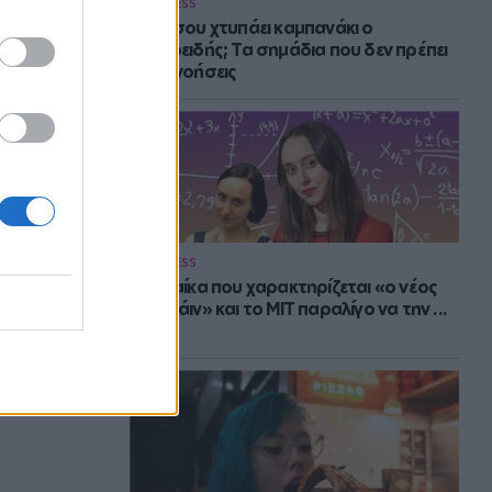
WELLNESS
Πότε σου χτυπάει καμπανάκι ο
θυρεοειδής; Τα σημάδια που δεν πρέπει
να αγνοήσεις
WELLNESS
Η γυναίκα που χαρακτηρίζεται «ο νέος
Αϊνστάιν» και το MIT παραλίγο να την ...
χάσει