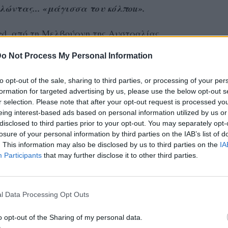
ηλώντας... «μάγισσα του κόλποu».
ted, από τη Μελβούρνη της Αυστραλίας,
η της γιόγκα και του μασάζ αιδοίοu για τη
o Not Process My Personal Information
 ζωής.
to opt-out of the sale, sharing to third parties, or processing of your per
ης... «μαγείας» από την παιδική της ηλικία
formation for targeted advertising by us, please use the below opt-out s
ης ενηλικίωσής της μελετώντας στην Ινδία
r selection. Please note that after your opt-out request is processed y
eing interest-based ads based on personal information utilized by us or
τής και ως «γιόγκα του αιδοίοu».
disclosed to third parties prior to your opt-out. You may separately opt-
losure of your personal information by third parties on the IAB’s list of
νη, αποφάσισε να συνδυάσει τα δύο της
. This information may also be disclosed by us to third parties on the
IA
Participants
that may further disclose it to other third parties.
 ότι η κρεβατοκάμαρα μπορεί πραγματικά να
ει μαγεία.
l Data Processing Opt Outs
ΔΙΑΦΗΜΙΣΗ
o opt-out of the Sharing of my personal data.