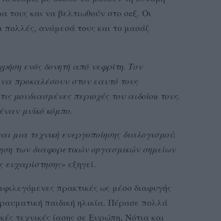
α τους και να βελτιωθούν στο σeξ. Οι
αι πολλές, ανάμεσά τους και το μασάζ
χρήση ενός δονητή από νεφρίτη. Τον
 να προκαλέσουν στον εαυτό τους
τις μουδιασμένες περιοχές του αιδοίοu τους.
έναν μυϊκό κόμπο.
ναι μια τεχνική ενεργοποίησης διαλογισμού.
ηση των διαφορετικών οpγασμικών σημείων
ης ευχαρίστησης»
εξηγεί.
αμφιλεγόμενες πρακτικές ως μέσο διαφυγής
ραυματική παιδική ηλικία. Πέρασε πολλά
κές τεχνικές ίασης σε Ευρώπη, Νότια και