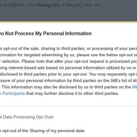
υ ανέβασε στο Instagram, ετοιμάζεται να
ποκαλύψει τον προορισμό της, όμως δεν
o Not Process My Personal Information
ατικό μήνυμα στους followers της. «Μήπως
ε να είμαστε κάπου; Μήπως; Λέω εγώ τώρα»,
to opt-out of the sale, sharing to third parties, or processing of your per
τα βίντεο της.
formation for targeted advertising by us, please use the below opt-out s
r selection. Please note that after your opt-out request is processed y
eing interest-based ads based on personal information utilized by us or
 όσα έχουν διαρρεύσει πετάει για Άγιο
disclosed to third parties prior to your opt-out. You may separately opt-
η συμμετοχή της στο Survivor 2. Μάλιστα,
losure of your personal information by third parties on the IAB’s list of
. This information may also be disclosed by us to third parties on the
IA
θα τη δούμε στην πρεμιέρα του reality την
Participants
that may further disclose it to other third parties.
βαινε το πρώτο αγώνισμα.
αμπούρης στην εκπομπή του, το ποσό που
l Data Processing Opt Outs
λου μοιάζει πρωτοφανές για τα ελληνικά
σταντίνα θα κερδίζει 10.000 ευρώ για κάθε
o opt-out of the Sharing of my personal data.