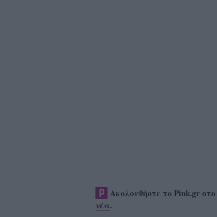
Ακολουθήστε το Pink.gr στ
νέα
.