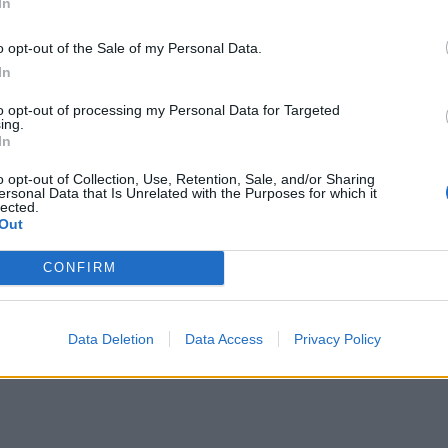
In
 Καραϊβική!
o opt-out of the Sale of my Personal Data.
In
to opt-out of processing my Personal Data for Targeted
ing.
In
o opt-out of Collection, Use, Retention, Sale, and/or Sharing
ersonal Data that Is Unrelated with the Purposes for which it
lected.
Out
CONFIRM
Data Deletion
Data Access
Privacy Policy
ΔΙΑΦΗΜΙΣΗ