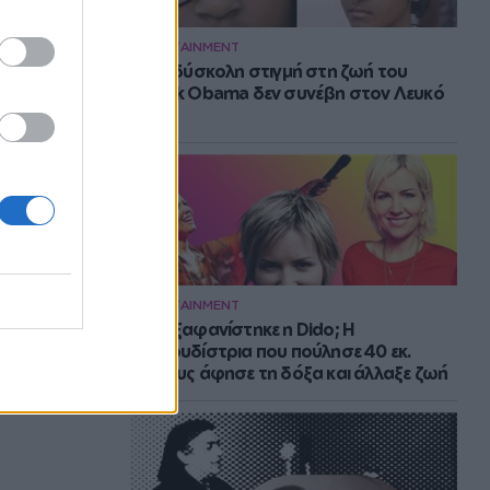
ENTERTAINMENT
Η πιο δύσκολη στιγμή στη ζωή του
Barack Obama δεν συνέβη στον Λευκό
Οίκο
ENTERTAINMENT
Πού εξαφανίστηκε η Dido; Η
τραγουδίστρια που πούλησε 40 εκ.
δίσκους άφησε τη δόξα και άλλαξε ζωή